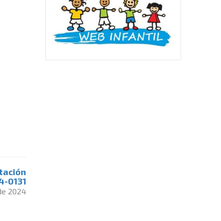
itación
4-0131
 de 2024