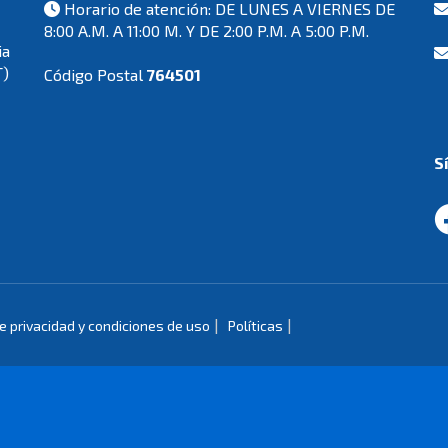
Horario de atención: DE LUNES A VIERNES DE
8:00 A.M. A 11:00 M. Y DE 2:00 P.M. A 5:00 P.M.
ia
T)
Código Postal
764501
S
|
|
de privacidad y condiciones de uso
Políticas
de Colombia