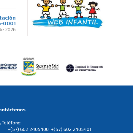
itación
6-0001
 de 2026
Contáctenos
Teléfono:
+(57) 602 2405400 +(57) 602 2405401