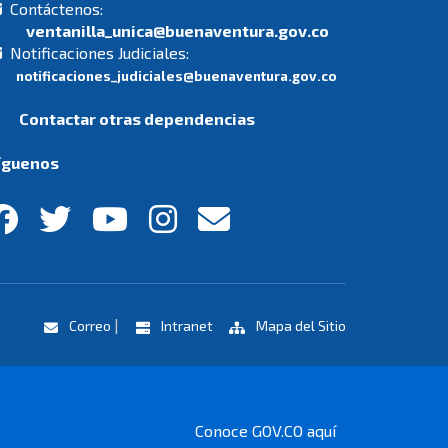
Contáctenos:
ventanilla_unica@buenaventura.gov.co
Notificaciones Judiciales:
notificaciones_judiciales@buenaventura.gov.co
Contactar otras dependencias
íguenos
|
Correo
Intranet
Mapa del Sitio
Conoce GOV.CO aquí