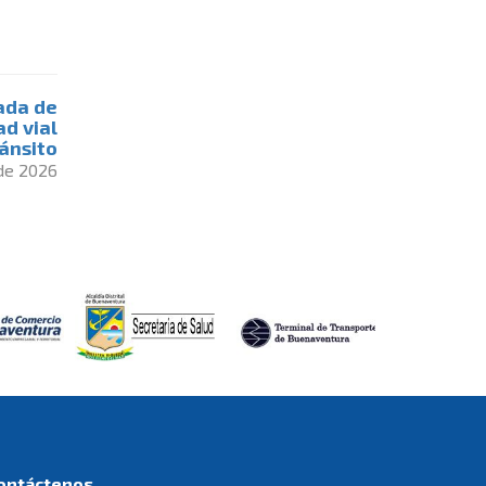
ada de
d vial
ránsito
 de 2026
Contáctenos