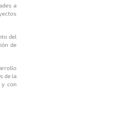
ades a
yectos
nto del
ción de
rrollo
s de la
 y con