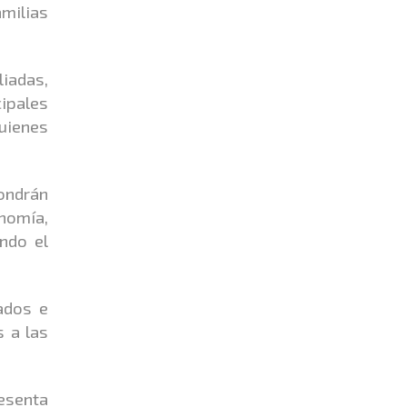
milias
liadas,
cipales
quienes
ondrán
nomía,
ando el
ados e
s a las
resenta