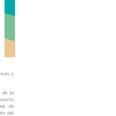
tivas y
 de la
oyecto
ial de
nto del