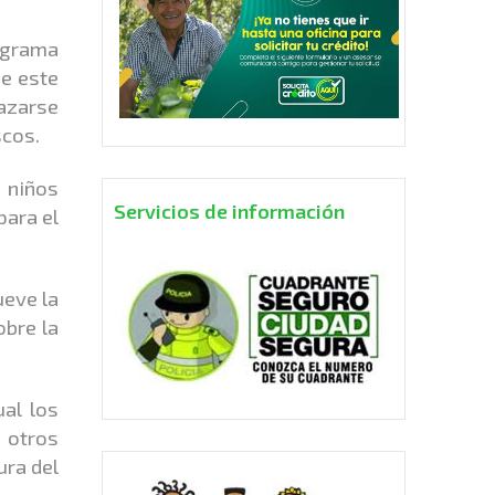
ograma
e este
lazarse
scos.
 niños
Servicios de información
para el
ueve la
obre la
al los
 otros
ura del