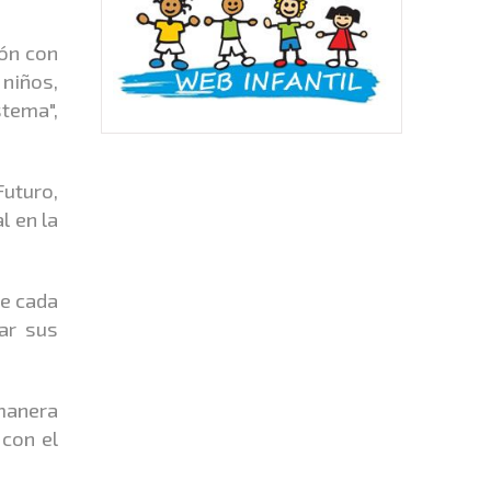
ión con
 niños,
stema",
Futuro,
l en la
ue cada
ar sus
 manera
 con el