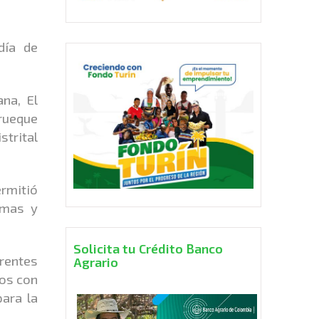
día de
ana, El
trueque
strital
ermitió
amas y
Solicita tu Crédito Banco
rentes
Agrario
dos con
para la