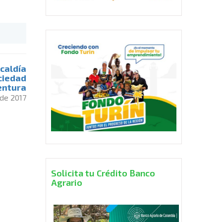
lcaldía
ociedad
entura
. de 2017
Solicita tu Crédito Banco
Agrario