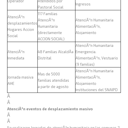
Operador
Atendidos por
Ingresos
Pastoral Social
117 Familias
AtenciÃ³n
AtenciÃ³n
AtenciÃ³n Humanitaria
desplazamientos
Humanitaria
AlimentaciÃ³n,
Hogares Accion
(directamente
Alojamiento
Social
ACCION SOCIAL)
AtenciÃ³n Humanitaria
AtenciÃ³n
48 Familias AlcaldÃ­a
Emergencia.
Inmediata
Distrital
AlimentaciÃ³n, Vestuario
(9 familias)
AtenciÃ³n Humanitaria
Mas de 5000
Jornada masiva
AlimentaciÃ³n,
familias atendidas
AHE
Alojamiento
a partir de agosto
Instituciones del SNAIPD
Â
Â
AtenciÃ³n eventos de desplazamiento masivo
Â
Â
Se realizaron Jornadas de atenciÃ³n humanitaria en las comunas 2,