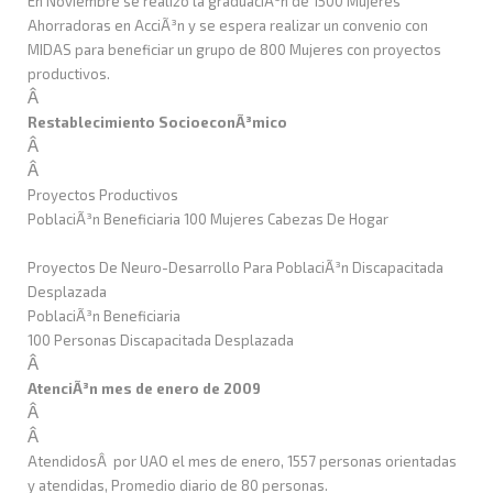
En Noviembre se realizo la graduaciÃ³n de 1500 Mujeres
Ahorradoras en AcciÃ³n y se espera realizar un convenio con
MIDAS para beneficiar un grupo de 800 Mujeres con proyectos
productivos.
Â
Restablecimiento SocioeconÃ³mico
Â
Â
Proyectos Productivos
PoblaciÃ³n Beneficiaria 100 Mujeres Cabezas De Hogar
Proyectos De Neuro-Desarrollo Para PoblaciÃ³n Discapacitada
Desplazada
PoblaciÃ³n Beneficiaria
100 Personas Discapacitada Desplazada
Â
AtenciÃ³n mes de enero de 2009
Â
Â
AtendidosÂ por UAO el mes de enero, 1557 personas orientadas
y atendidas, Promedio diario de 80 personas.