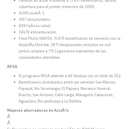
Familias en acciÃ³n atiende a 17.937 beneficiarios. abrirÃ¡
cobertura para el primer trimestre de 2009.
14305 nivelÂ 1.
3107 desplazados.
8391 niÃ±os salud.
32470 etnoeducacion.
Fase Piloto JUNTOS, 15.675 beneficiarios en convenio con la
AlcaldÃ­a Distrital. 2871 desplazados incluidos en red
juntos, empleo a 175 Cogestores habitantes de las
comunidades atendidas
RESA
El programa RESA atiende a 46 familias con un total de 252.
Beneficiarios distribuidos entre las veredas San Marcos,
Papayal, Rio Yurumangui, El Papayo, Barranco Veneral,
Bracito, San Antonio, Calle Larga, Malaguita, Cabeceras,
Aguaclara, Rio anchicaya y La Delfina.
Mujeres ahorradoras en AcciÃ³n
Â
Â