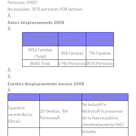
Personas: 63651
No incluidas: 7870 personas 1518 familias
Â
Datos desplazamiento 2008
Â
No. declaraciones
Incluidas
No Incluidas
(Enero - Diciembre)
1692 Familias
958 Familias
734 Familias
(Total)
8460 Total
4790 Personas
3670 Personas
Â
Â
Eventos desplazamiento masivo 2008
Â
Evento
No. Familias
ObservaciÃ³n
No InclusiÃ³n,
Cajambre,
20 familias, 104
MotivaciÃ³n presencia
vereda Barco
PersonasÂ
de la fuerza publica
(Rural)
(Ametrallamiento FAC)
Incluido.