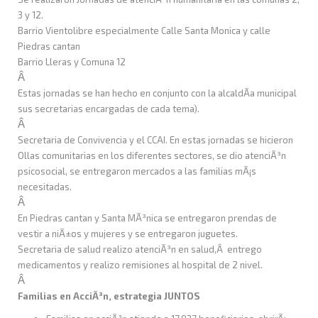
3 y 12.
Barrio Vientolibre especialmente Calle Santa Monica y calle
Piedras cantan
Barrio Lleras y Comuna 12
Â
Estas jornadas se han hecho en conjunto con la alcaldÃ­a municipal
sus secretarias encargadas de cada tema).
Â
Secretaria de Convivencia y el CCAI. En estas jornadas se hicieron
Ollas comunitarias en los diferentes sectores, se dio atenciÃ³n
psicosocial, se entregaron mercados a las familias mÃ¡s
necesitadas.
Â
En Piedras cantan y Santa MÃ³nica se entregaron prendas de
vestir a niÃ±os y mujeres y se entregaron juguetes.
Secretaria de salud realizo atenciÃ³n en salud,Â entrego
medicamentos y realizo remisiones al hospital de 2 nivel.
Â
Familias en AcciÃ³n, estrategia JUNTOS