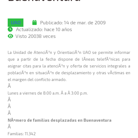
UAO
Publicado:
14 de mar. de 2009
Actualizado:
hace 10 años
Visto 20038 veces
La Unidad de AtenciÃ³n y OrientiaciÃ³n UAO se permite informar
que a partir de la fecha dispone de lÃ­neas telefÃ³nicas para
asignar citas para la atenciÃ³n y oferta de servicios integrales a
poblaciÃ³n en situaciÃ³n de desplazamiento y otras vÃ­ctimas en
el margen del conflicto armado.
Â
Lunes a viernes de 8:00 a.m. Â a Â 3:00 p.m.
Â
Â
Â
NÃºmero de familias desplazadas en Buenaventura
Â
Familias: 11.342