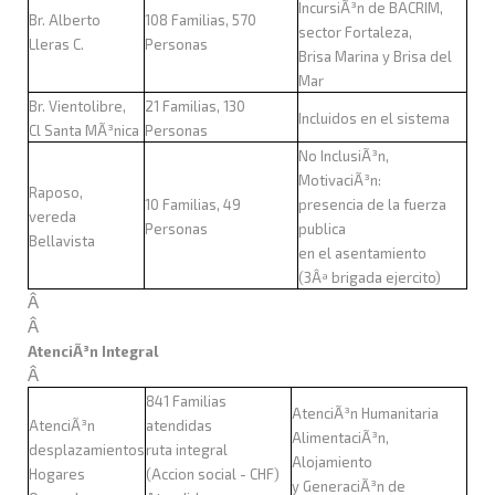
IncursiÃ³n de BACRIM,
Br. Alberto
108 Familias, 570
sector Fortaleza,
Lleras C.
Personas
Brisa Marina y Brisa del
Mar
Br. Vientolibre,
21 Familias, 130
Incluidos en el sistema
Cl Santa MÃ³nica
Personas
No InclusiÃ³n,
MotivaciÃ³n:
Raposo,
10 Familias, 49
presencia de la fuerza
vereda
Personas
publica
Bellavista
en el asentamiento
(3Âª brigada ejercito)
Â
Â
AtenciÃ³n Integral
Â
841 Familias
AtenciÃ³n Humanitaria
AtenciÃ³n
atendidas
AlimentaciÃ³n,
desplazamientos
ruta integral
Alojamiento
Hogares
(Accion social - CHF)
y GeneraciÃ³n de