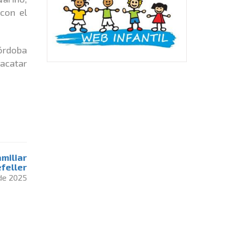
con el
Córdoba
 acatar
amiliar
feller
 de 2025