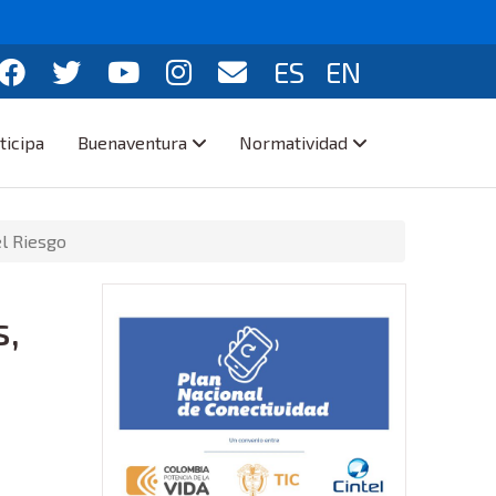
ES
EN
ticipa
Buenaventura
Normatividad
el Riesgo
s,