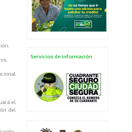
ión.
Servicios de información
ros.
acional
uará el
ón del
ariño,