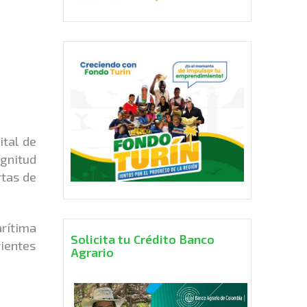
ital de
agnitud
rtas de
arítima
Solicita tu Crédito Banco
rientes
Agrario