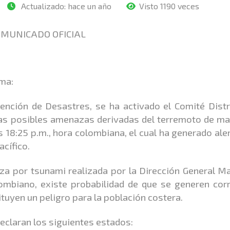
Actualizado:
hace un año
Visto 1190 veces
MUNICADO OFICIAL
rma:
ención de Desastres, se ha activado el Comité Distr
r las posibles amenazas derivadas del terremoto de m
 18:25 p.m., hora colombiana, el cual ha generado ale
cífico.
za por tsunami realizada por la Dirección General M
ombiano, existe probabilidad de que se generen cor
ituyen un peligro para la población costera.
declaran los siguientes estados: