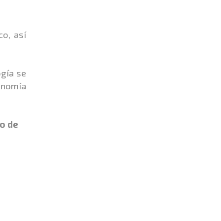
o, así
ogía se
conomía
so de