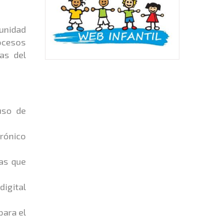
munidad
rocesos
as del
uso de
trónico
cas que
digital
para el