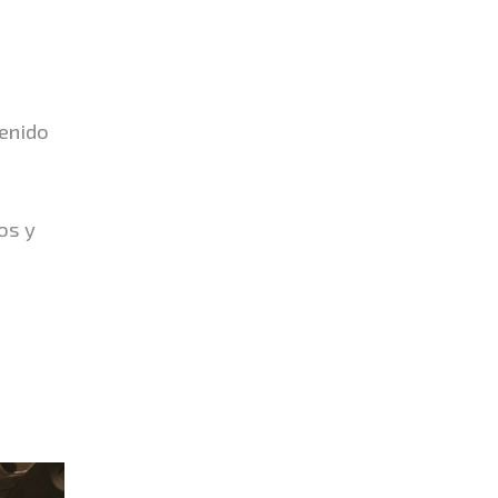
tenido
os y