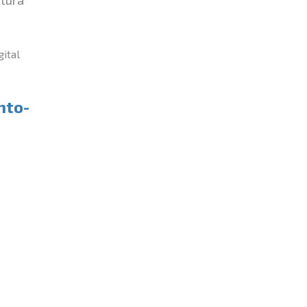
ital
nto-