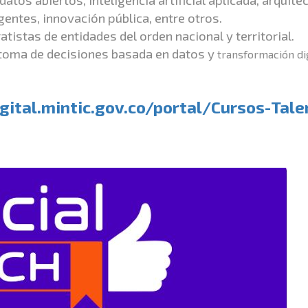
gentes, innovación pública, entre otros.
atistas de entidades del orden nacional y territorial.
 toma de decisiones basada en datos y
transformación dig
gital.
mintic.gov.co/portal/Cursos-
Tale