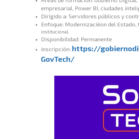
empresarial, Power BI, ciudades inteli
Dirigido a: Servidores públicos y contr
Enfoque: Modernizaciéon del Estado,
institucional.
Disponibilidad: Permanente
https://gobiernodi
Inscripción:
GovTech/