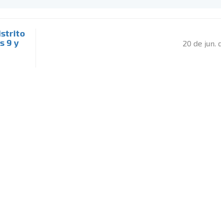
strito
s 9 y
20 de jun.