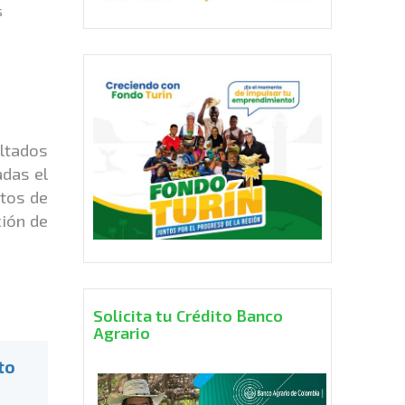
s
ltados
adas el
ntos de
ción de
Solicita tu Crédito Banco
Agrario
to