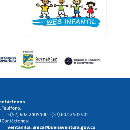
ontáctenos
Teléfono:
+(57) 602 2405400 +(57) 602 2405401
Contáctenos:
ventanilla_unica@buenaventura.gov.co