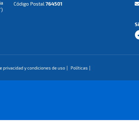
ia
Código Postal
764501
T)
S
|
|
de privacidad y condiciones de uso
Políticas
de Colombia