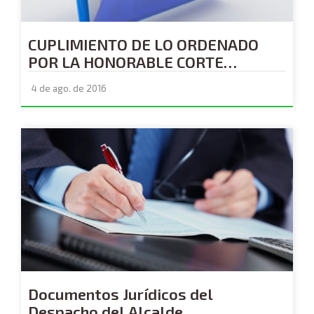
CUPLIMIENTO DE LO ORDENADO
POR LA HONORABLE CORTE
CONSTITUCIONAL MEDIANTE
4 de ago. de 2016
SENTENCIA T-550 DEL 26 DE
AGOSTO DE 2015, CON RESPECTO AL
AMPARO DE LOS DERECHOS A LA
PARTICIPACION Y VIVIENDA DIGNA
DE LAS PERSONAS, FAMILIAS Y
COMUNIDADES ASENTADAS EN LA
BAJAMAR DE LA ZONA SUR DE LA
ISLA DEL CASCAJAL EN
BUENAVENTURA...
Documentos Jurídicos del
Despacho del Alcalde