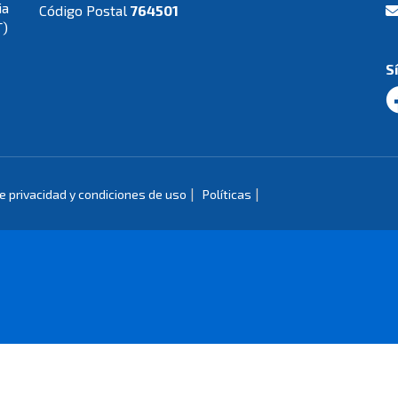
ia
Código Postal
764501
T)
S
|
|
de privacidad y condiciones de uso
Políticas
de Colombia