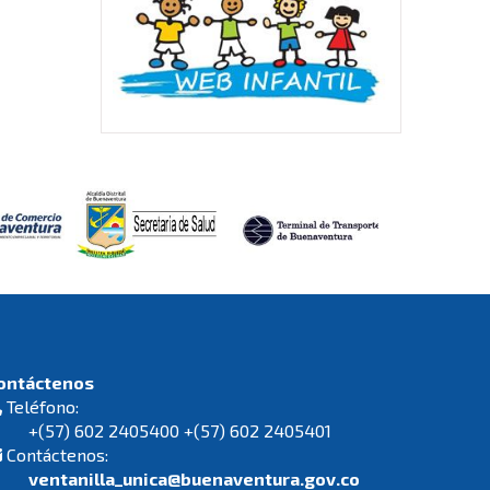
ontáctenos
Teléfono:
+(57) 602 2405400 +(57) 602 2405401
Contáctenos:
ventanilla_unica@buenaventura.gov.co